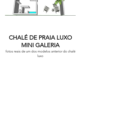
CHALÉ DE PRAIA LUXO
MINI GALERIA
fotos reais de um dos modelos anterior do chalé
luxo
Foto
real
de
de
um
Chalé
de
praia.
Esta
imagem
somente
mostra
possíveis