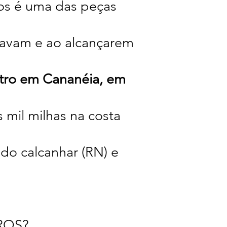
os é uma das peças
gavam e ao alcançarem
utro em Cananéia, em
mil milhas na costa
 do calcanhar (RN) e
ROS?