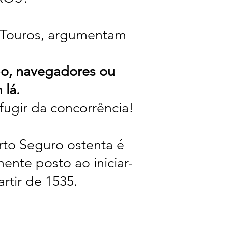
m Touros, argumentam
po, navegadores ou
 lá.
 fugir da concorrência!
rto Seguro ostenta é
te posto ao iniciar-
rtir de 1535.