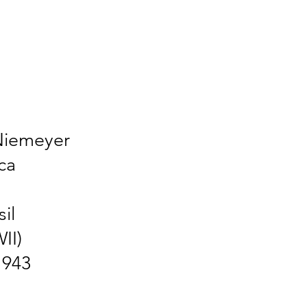
Niemeyer
ca
il
II)
1943