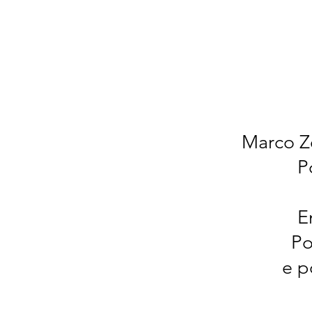
Marco Z
P
E
Po
e p