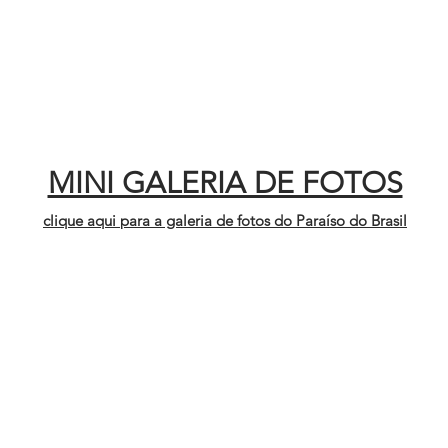
MINI GALERIA DE FOTOS
clique aqui para a galeria de fotos do Paraíso do Brasil
vista do farol desde Touros
vista 