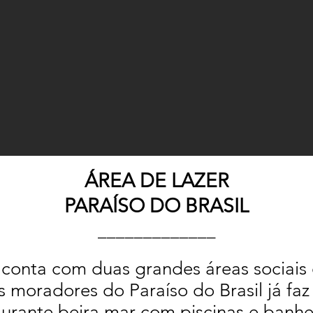
ÁREA
DE LAZER
PARAÍSO DO BRASIL
_____________
 conta
com duas grandes áreas sociais 
s moradores do Paraíso do Brasil já fa
aurante beira mar com piscinas e banhe