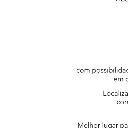
com possibilid
em c
Localiz
com
Melhor lugar pa