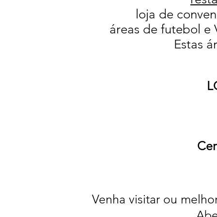
loja de conven
áreas de futebol e 
Estas á
L
Cer
Venha visitar ou melhor
Abe