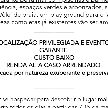
iência,
espaços verdes e arborizados,
s
Vôlei de praia,
um play ground para cri
reas completas já existentes vão ser am
_____________
OCALIZAÇÃO PRIVILEGIADA E EVENT
GARANTE
CUSTO BAIXO
RENDA ALTA CASO ARRENDADO
cada por natureza exuberante e preserv
_____________
 se hospedar para descobrir o lugar mais
rto todos os dias a partir das 7:15 da m