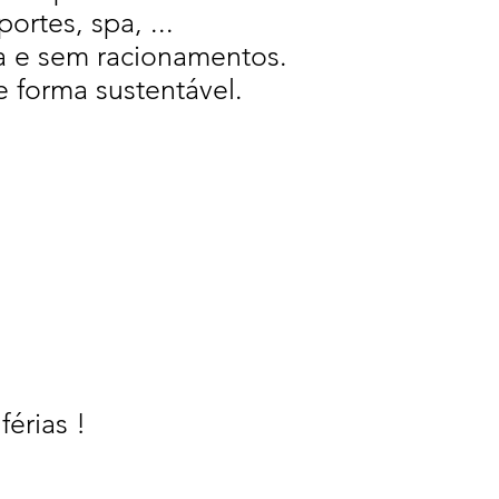
portes, spa, ...
a e sem racionamentos.
 forma sustentável.
érias !